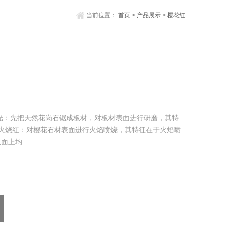
当前位置：
首页
>
产品展示
>
樱花红
：先把天然花岗石锯成板材，对板材表面进行研磨，其特
火烧红：对樱花石材表面进行火焰喷烧，其特征在于火焰喷
板面上均