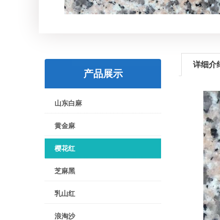
详细介
产品展示
山东白麻
黄金麻
樱花红
芝麻黑
乳山红
浪淘沙