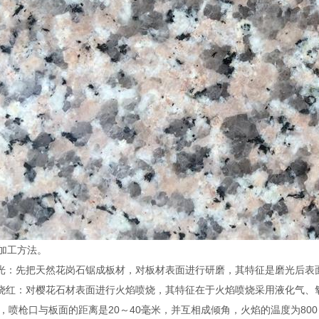
工方法。
光：先把天然花岗石锯成板材，对板材表面进行研磨，其特征是磨光后表
烧红：对樱花石材表面进行火焰喷烧，其特征在于火焰喷烧采用液化气、
毫米，喷枪口与板面的距离是20～40毫米，并互相成倾角，火焰的温度为800～