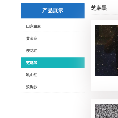
芝麻黑
产品展示
山东白麻
黄金麻
樱花红
芝麻黑
乳山红
浪淘沙