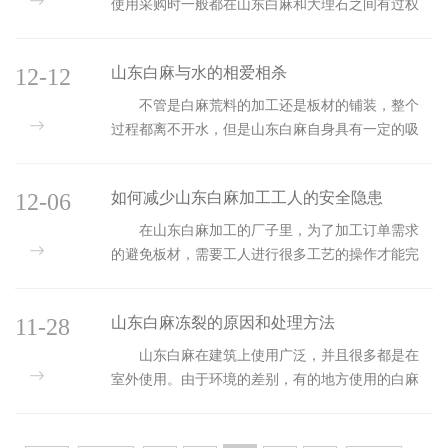
使用采购时一般都在山东白麻和大理石之间有过权
衡，这两种材料有各自的特点，也有一定的区别，
今天小编就详细为大家说一说山东白麻与大理石的
12-12
山东白麻与水的相爱相杀
不同有哪些：&...
不管是白麻荒料的加工还是板材的铺装，整个
过程都离不开水，但是山东白麻自身具有一定的吸
水性，石材表面的水会进入石材内部，若不及时清
除，长时间会导致石材出现严重的问题，从而影响
12-06
如何减少山东白麻加工工人的安全隐患
其装饰效果。今...
在山东白麻加工的厂子里，为了加工订单需求
的避免板材，需要工人进行很多工艺的操作才能完
成，在于大量的石材加工设备接触过程中，会存在
一定的安全隐患，如何减少山东白麻加工工人的安
11-28
山东白麻冻裂的原因和处理方法
全隐患呢，今天...
山东白麻在建筑上使用广泛，并且很多都是在
室外使用。由于环境的差别，有的地方使用的白麻
石材表面会出现裂纹的情况，这是由于气温太低被
冻裂导致的。那么山东白麻被冻裂的原因有哪些，