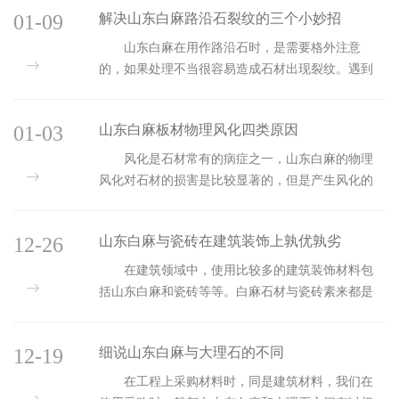
深远的影响，还为白麻石材行业的发展带来新的机
01-09
解决山东白麻路沿石裂纹的三个小妙招
遇。今天小...
山东白麻在用作路沿石时，是需要格外注意
的，如果处理不当很容易造成石材出现裂纹。遇到
裂纹也不要慌张，今天小编就为大家分享解决山东
白麻路沿石裂纹的三个小妙招： &n...
01-03
山东白麻板材物理风化四类原因
风化是石材常有的病症之一，山东白麻的物理
风化对石材的损害是比较显著的，但是产生风化的
原因也不只是单一的而是存在多种形式的，今天小
编就问大家详细讲一讲山东白麻板材物理风化四类
12-26
山东白麻与瓷砖在建筑装饰上孰优孰劣
原因：&nbs...
在建筑领域中，使用比较多的建筑装饰材料包
括山东白麻和瓷砖等等。白麻石材与瓷砖素来都是
互为替代品，两者虽然功能相仿但是却略有不同，
因此使用的方法与环境也略有不同，那么比较两
12-19
细说山东白麻与大理石的不同
者，瓷砖与石材到...
在工程上采购材料时，同是建筑材料，我们在